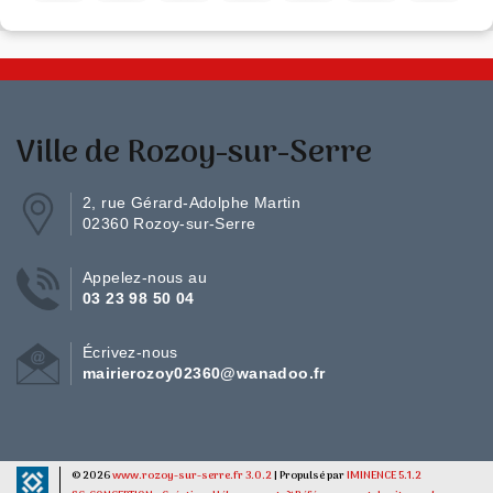
Ville de Rozoy-sur-Serre
2, rue Gérard-Adolphe Martin
02360 Rozoy-sur-Serre
Appelez-nous au
03 23 98 50 04
Écrivez-nous
mairierozoy02360@wanadoo.fr
© 2026
www.rozoy-sur-serre.fr 3.0.2
| Propulsé par
IMINENCE 5.1.2