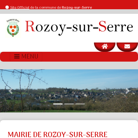
Site Officiel
de la commune de
Rozoy-sur-Serre
MENU
Previous
Next
MAIRIE DE ROZOY-SUR-SERRE