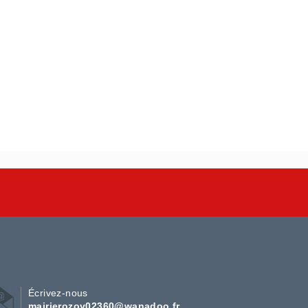
Écrivez-nous
mairierozoy02360@wanadoo.fr